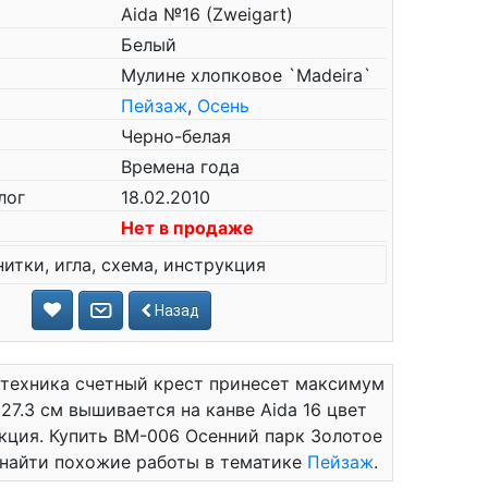
Aida №16 (Zweigart)
Белый
Мулине хлопковое `Madeira`
Пейзаж
,
Осень
Черно-белая
Времена года
лог
18.02.2010
Нет в продаже
нитки, игла, схема, инструкция
Назад
 техника счетный крест принесет максимум
27.3 см вышивается на канве Aida 16 цвет
рукция. Купить ВМ-006 Осенний парк Золотое
 найти похожие работы в тематике
Пейзаж
.