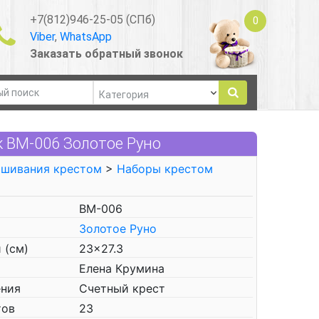
+7(812)946-25-05 (СПб)
0
Viber
,
WhatsApp
Заказать обратный звонок
 ВМ-006 Золотое Руно
ышивания крестом
>
Наборы крестом
ВМ-006
Золотое Руно
 (см)
23x27.3
Елена Крумина
ения
Счетный крест
тов
23