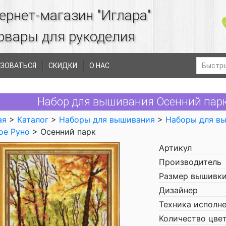
ернет-магазин "Иглара"
овары для рукоделия
ЗОВАТЬСЯ
СКИДКИ
О НАС
Набор для вышивания Осенний парк
ая
>
Каталог
>
Наборы для вышивания
>
Наборы для в
ое Руно
> Осенний парк
Артикул
Производитель
Размер вышивки
Дизайнер
Техника исполн
Количество цве