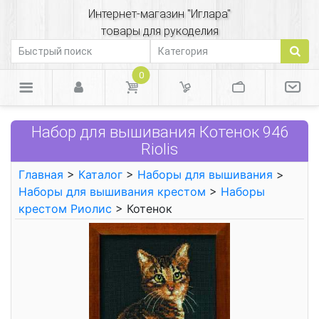
Интернет-магазин "Иглара"
товары для рукоделия
0
Набор для вышивания Котенок 946
Riolis
Главная
>
Каталог
>
Наборы для вышивания
>
Наборы для вышивания крестом
>
Наборы
крестом Риолис
> Котенок