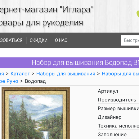
ернет-магазин "Иглара"
овары для рукоделия
ЗОВАТЬСЯ
СКИДКИ
О НАС
Набор для вышивания Водопад В
ая
>
Каталог
>
Наборы для вышивания
>
Наборы для в
ое Руно
> Водопад
Артикул
Производитель
Размер вышивки
Дизайнер
Техника исполн
Заполнение