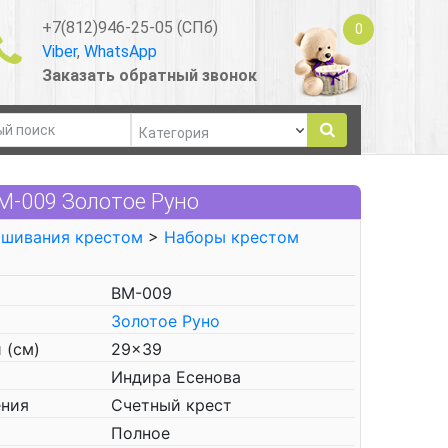
+7(812)946-25-05 (СПб)
0
Viber
,
WhatsApp
Заказать обратный звонок
М-009 Золотое Руно
ышивания крестом
>
Наборы крестом
ВМ-009
Золотое Руно
 (см)
29x39
Индира Есенова
ения
Счетный крест
Полное