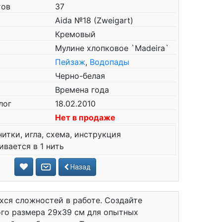
тов
37
Aida №18 (Zweigart)
Кремовый
Мулине хлопковое `Madeira`
Пейзаж
,
Водопады
Черно-белая
Времена года
лог
18.02.2010
Нет в продаже
нитки, игла, схема, инструкция
вается в 1 нить
Назад
хся сложностей в работе. Создайте
го размера 29x39 см для опытных