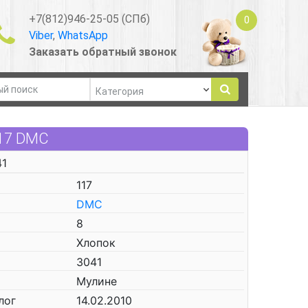
+7(812)946-25-05 (СПб)
0
Viber
,
WhatsApp
Заказать обратный звонок
117 DMC
41
117
DMC
8
Хлопок
3041
Мулине
лог
14.02.2010