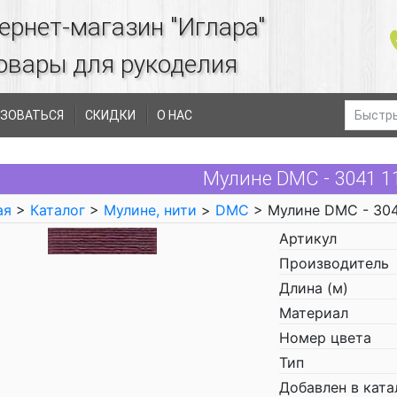
ернет-магазин "Иглара"
овары для рукоделия
ЗОВАТЬСЯ
СКИДКИ
О НАС
Мулине DMC - 3041 
ая
>
Каталог
>
Мулине, нити
>
DMC
> Мулине DMC - 30
Артикул
Производитель
Длина (м)
Материал
Номер цвета
Тип
Добавлен в ката