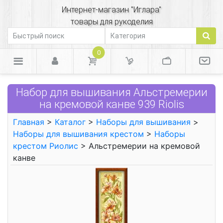
Интернет-магазин "Иглара"
товары для рукоделия
0
Набор для вышивания Альстремерии
на кремовой канве 939 Riolis
Главная
>
Каталог
>
Наборы для вышивания
>
Наборы для вышивания крестом
>
Наборы
крестом Риолис
> Альстремерии на кремовой
канве