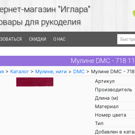
ернет-магазин "Иглара"
овары для рукоделия
ЗОВАТЬСЯ
СКИДКИ
О НАС
Мулине DMC - 718 1
ая
>
Каталог
>
Мулине, нити
>
DMC
> Мулине DMC - 718
Артикул
Производитель
Длина (м)
Материал
Номер цвета
Тип
Добавлен в ката