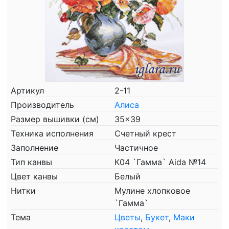
Артикул
2-11
Производитель
Алиса
Размер вышивки (см)
35x39
Техника исполнения
Счетный крест
Заполнение
Частичное
Тип канвы
К04 `Гамма` Aida №14
Цвет канвы
Белый
Нитки
Мулине хлопковое
`Гамма`
Тема
Цветы
,
Букет
,
Маки