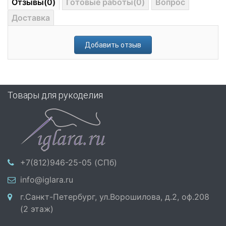
Отзывы(0)
Готовые работы(0)
Вопрос
Доставка
Добавить отзыв
Товары для рукоделия
+7(812)946-25-05 (СПб)
info@iglara.ru
г.Санкт-Петербург, ул.Ворошилова, д.2, оф.208
(2 этаж)