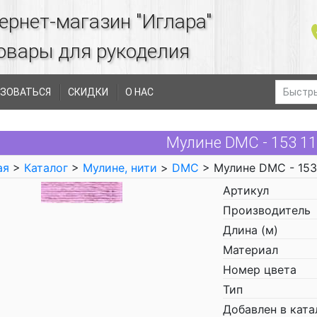
ернет-магазин "Иглара"
овары для рукоделия
ЗОВАТЬСЯ
СКИДКИ
О НАС
Мулине DMC - 153 1
ая
>
Каталог
>
Мулине, нити
>
DMC
> Мулине DMC - 153
Артикул
Производитель
Длина (м)
Материал
Номер цвета
Тип
Добавлен в ката