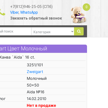
+7(812)946-25-05 (СПб)
0
Viber
,
WhatsApp
Заказать обратный звонок
igart Цвет Молочный
Канва `Aida` 16 ct.
3251/101
Zweigart
Молочный
50x50
Aida №16
лог
14.02.2010
Нет в продаже