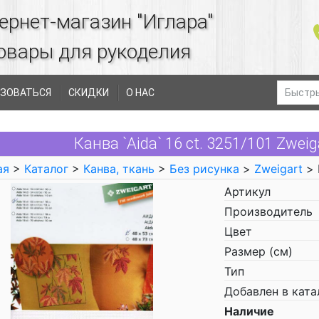
ернет-магазин "Иглара"
овары для рукоделия
ЗОВАТЬСЯ
СКИДКИ
О НАС
Канва `Aida` 16 ct. 3251/101 Zwe
ая
>
Каталог
>
Канва, ткань
>
Без рисунка
>
Zweigart
> 
Артикул
Производитель
Цвет
Размер (см)
Тип
Добавлен в ката
Наличие