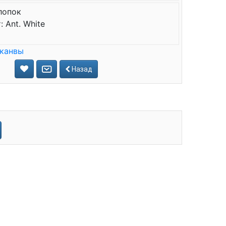
лопок
 Ant. White
 канвы
Назад