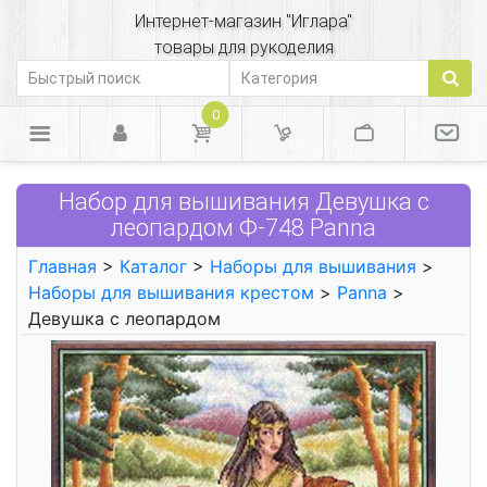
Интернет-магазин "Иглара"
товары для рукоделия
0
Набор для вышивания Девушка с
леопардом Ф-748 Panna
Главная
>
Каталог
>
Наборы для вышивания
>
Наборы для вышивания крестом
>
Panna
>
Девушка с леопардом