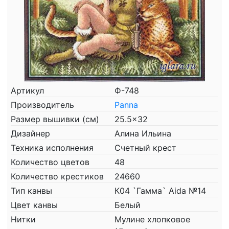
Артикул
Ф-748
Производитель
Panna
Размер вышивки (см)
25.5x32
Дизайнер
Алина Ильина
Техника исполнения
Счетный крест
Количество цветов
48
Количество крестиков
24660
Тип канвы
К04 `Гамма` Aida №14
Цвет канвы
Белый
Нитки
Мулине хлопковое