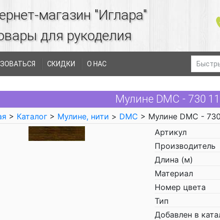
ернет-магазин "Иглара"
овары для рукоделия
ЗОВАТЬСЯ
СКИДКИ
О НАС
Мулине DMC - 730 1
ая
>
Каталог
>
Мулине, нити
>
DMC
> Мулине DMC - 73
Артикул
Производитель
Длина (м)
Материал
Номер цвета
Тип
Добавлен в ката