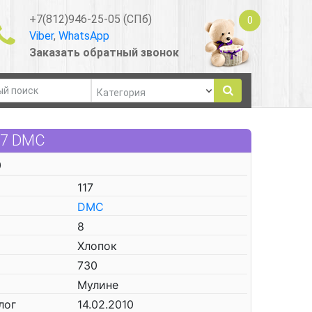
+7(812)946-25-05 (СПб)
0
Viber
,
WhatsApp
Заказать обратный звонок
17 DMC
0
117
DMC
8
Хлопок
730
Мулине
лог
14.02.2010