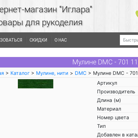
ернет-магазин "Иглара"
овары для рукоделия
ЗОВАТЬСЯ
СКИДКИ
О НАС
Мулине DMC - 701 1
ая
>
Каталог
>
Мулине, нити
>
DMC
> Мулине DMC - 701
Артикул
Производитель
Длина (м)
Материал
Номер цвета
Тип
Добавлен в ката