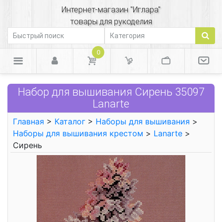
Интернет-магазин "Иглара"
товары для рукоделия
0
Набор для вышивания Сирень 35097
Lanarte
Главная
>
Каталог
>
Наборы для вышивания
>
Наборы для вышивания крестом
>
Lanarte
>
Сирень