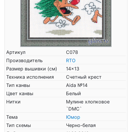
Артикул
С078
Производитель
RTO
Размер вышивки (см)
14x13
Техника исполнения
Счетный крест
Тип канвы
Aida №14
Цвет канвы
Белый
Нитки
Мулине хлопковое
`DMC`
Тема
Юмор
Тип схемы
Черно-белая