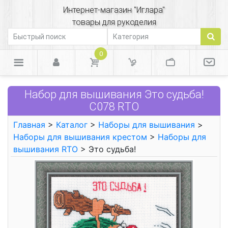
Интернет-магазин "Иглара"
товары для рукоделия
0
Набор для вышивания Это судьба!
С078 RTO
Главная
>
Каталог
>
Наборы для вышивания
>
Наборы для вышивания крестом
>
Наборы для
вышивания RTO
> Это судьба!