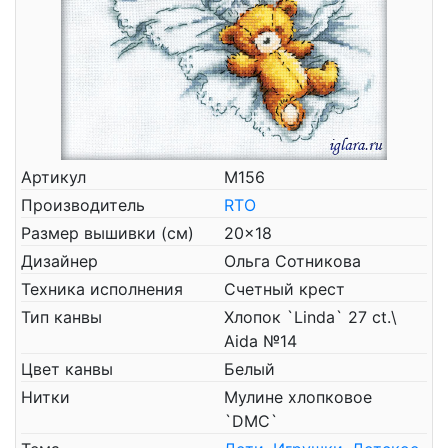
Артикул
М156
Производитель
RTO
Размер вышивки (см)
20x18
Дизайнер
Ольга Сотникова
Техника исполнения
Счетный крест
Тип канвы
Хлопок `Linda` 27 ct.\
Aida №14
Цвет канвы
Белый
Нитки
Мулине хлопковое
`DMC`