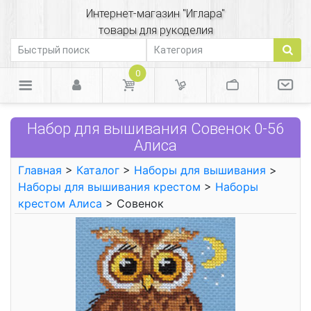
Интернет-магазин "Иглара"
товары для рукоделия
0
Набор для вышивания Совенок 0-56
Алиса
Главная
>
Каталог
>
Наборы для вышивания
>
Наборы для вышивания крестом
>
Наборы
крестом Алиса
> Совенок