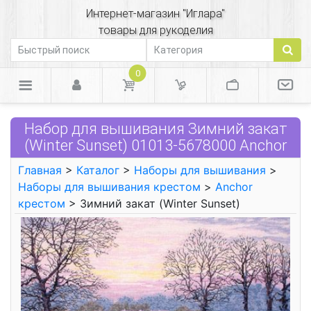
Интернет-магазин "Иглара"
товары для рукоделия
0
Набор для вышивания Зимний закат
(Winter Sunset) 01013-5678000 Anchor
Главная
>
Каталог
>
Наборы для вышивания
>
Наборы для вышивания крестом
>
Anchor
крестом
> Зимний закат (Winter Sunset)