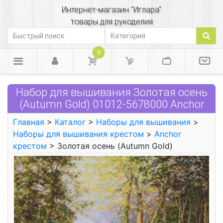
Интернет-магазин "Иглара"
товары для рукоделия
0
Набор для вышивания Золотая осень
(Autumn Gold) 01012-5678000 Anchor
Главная
>
Каталог
>
Наборы для вышивания
>
Наборы для вышивания крестом
>
Anchor
крестом
> Золотая осень (Autumn Gold)