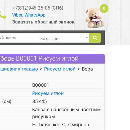
+7(812)946-25-05 (СПб)
0
Viber
,
WhatsApp
Заказать обратный звонок
бовь В00001 Рисуем иглой
ышивания гладью
>
Рисуем иглой
> Вера
В00001
Рисуем иглой
 (см)
35x45
Канва с нанесенным цветным
рисунком
Н. Ткаченко, С. Смирнов