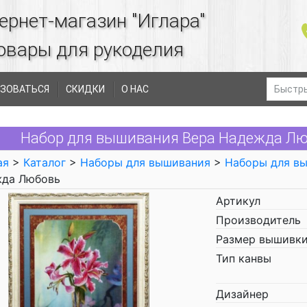
ернет-магазин "Иглара"
овары для рукоделия
ЗОВАТЬСЯ
СКИДКИ
О НАС
Набор для вышивания Вера Надежда Лю
ая
>
Каталог
>
Наборы для вышивания
>
Наборы для в
да Любовь
Артикул
Производитель
Размер вышивки
Тип канвы
Дизайнер