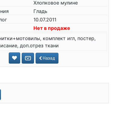
Хлопковое мулине
ения
Гладь
лог
10.07.2011
Нет в продаже
нитки+мотовилы, комплект игл, постер,
писание, доп.отрез ткани
Назад