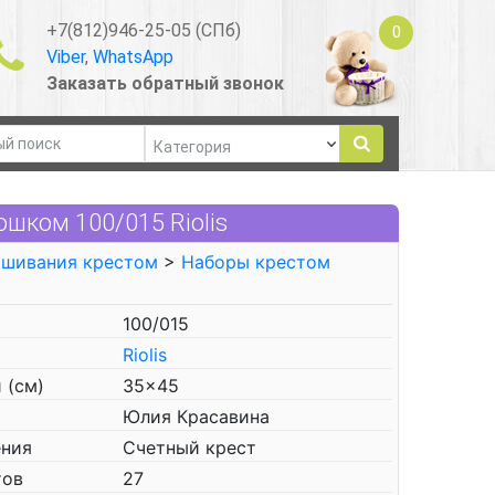
+7(812)946-25-05 (СПб)
0
Viber
,
WhatsApp
Заказать обратный звонок
шком 100/015 Riolis
ышивания крестом
>
Наборы крестом
100/015
Riolis
 (см)
35x45
Юлия Красавина
ения
Счетный крест
тов
27