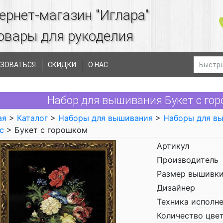
ернет-магазин "Иглара"
овары для рукоделия
ЗОВАТЬСЯ
СКИДКИ
О НАС
Набор для вышивания Букет с горо
ая
>
Каталог
>
Наборы для вышивания
>
Наборы для в
с
> Букет с горошком
Артикул
Производитель
Размер вышивки
Дизайнер
Техника исполн
Количество цве