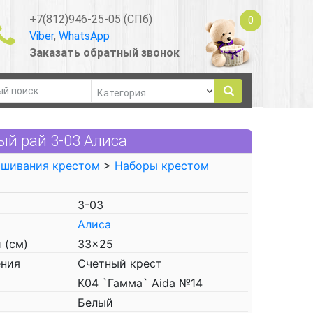
+7(812)946-25-05 (СПб)
0
Viber
,
WhatsApp
Заказать обратный звонок
й рай 3-03 Алиса
ышивания крестом
>
Наборы крестом
3-03
Алиса
 (см)
33x25
ения
Счетный крест
К04 `Гамма` Aida №14
Белый