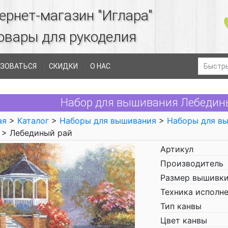
ернет-магазин "Иглара"
овары для рукоделия
ЗОВАТЬСЯ
СКИДКИ
О НАС
Набор для вышивания Лебедины
ая
>
Каталог
>
Наборы для вышивания
>
Наборы для в
> Лебединый рай
Артикул
Производитель
Размер вышивки
Техника исполн
Тип канвы
Цвет канвы