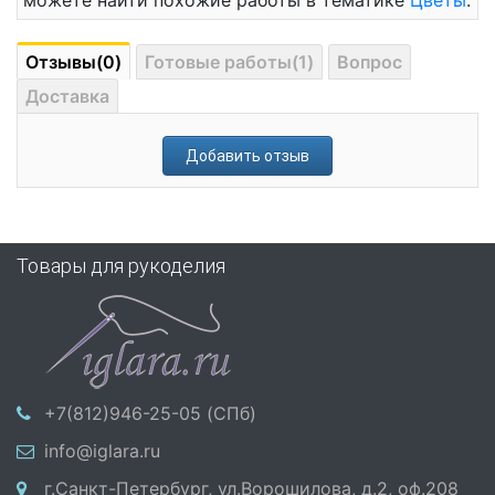
можете найти похожие работы в тематике
Цветы
.
Отзывы(0)
Готовые работы(1)
Вопрос
Доставка
Добавить отзыв
Товары для рукоделия
+7(812)946-25-05 (СПб)
info@iglara.ru
г.Санкт-Петербург, ул.Ворошилова, д.2, оф.208