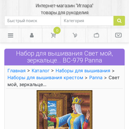
Интернет-магазин "Иглара"
товары для рукоделия
0
Набор для вышивания Свет мой,
зеркальце... ВС-979 Panna
Главная
>
Каталог
>
Наборы для вышивания
>
Наборы для вышивания крестом
>
Panna
> Свет
мой, зеркальце...