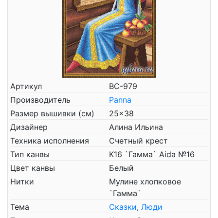
Артикул
ВС-979
Производитель
Panna
Размер вышивки (см)
25x38
Дизайнер
Алина Ильина
Техника исполнения
Счетный крест
Тип канвы
К16 `Гамма` Aida №16
Цвет канвы
Белый
Нитки
Мулине хлопковое
`Гамма`
Тема
Сказки
,
Люди