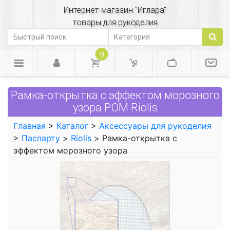
Интернет-магазин "Иглара"
товары для рукоделия
0
Рамка-открытка с эффектом морозного
узора РОМ Riolis
Главная
>
Каталог
>
Аксессуары для рукоделия
>
Паспарту
>
Riolis
> Рамка-открытка с
эффектом морозного узора