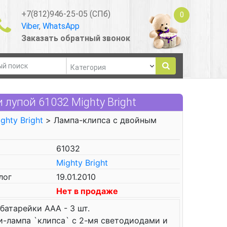
+7(812)946-25-05 (СПб)
0
Viber
,
WhatsApp
Заказать обратный звонок
лупой 61032 Mighty Bright
ghty Bright
> Лампа-клипса с двойным
61032
Mighty Bright
лог
19.01.2010
Нет в продаже
батарейки ААА - 3 шт.
-лампа `клипса` с 2-мя светодиодами и