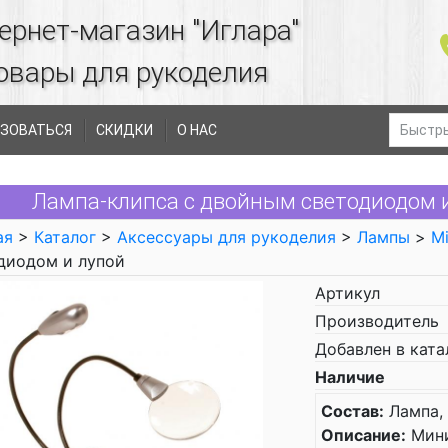
ернет-магазин "Иглара"
овары для рукоделия
ЗОВАТЬСЯ
СКИДКИ
О НАС
Лампа-клипса с двойным светодиодом и 
ая
>
Каталог
>
Аксессуары для рукоделия
>
Лампы
>
Mi
диодом и лупой
Артикул
Производитель
Добавлен в ката
Наличие
Состав:
Лампа, 
Описание:
Мини