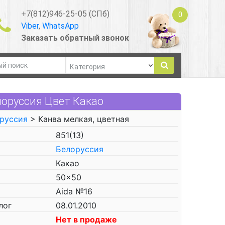
+7(812)946-25-05 (СПб)
0
Viber
,
WhatsApp
Заказать обратный звонок
лоруссия Цвет Какао
оруссия
> Канва мелкая, цветная
851(13)
Белоруссия
Какао
50x50
Aida №16
лог
08.01.2010
Нет в продаже