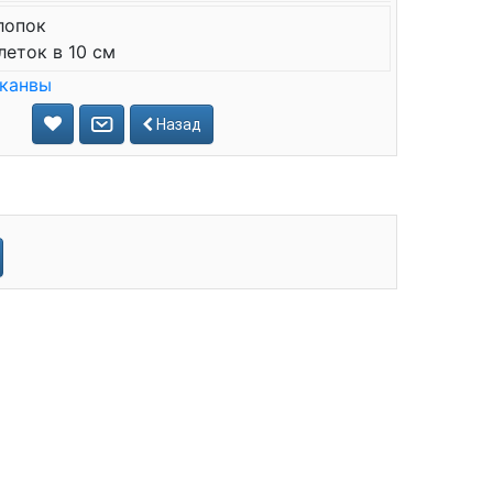
лопок
леток в 10 см
 канвы
Назад