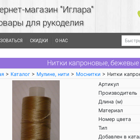
ернет-магазин "Иглара"
овары для рукоделия
ЗОВАТЬСЯ
СКИДКИ
О НАС
Нитки капроновые, бежевые
ая
>
Каталог
>
Мулине, нити
>
Моснитки
> Нитки капро
Артикул
Производитель
Длина (м)
Материал
Номер цвета
Тип
Добавлен в ката