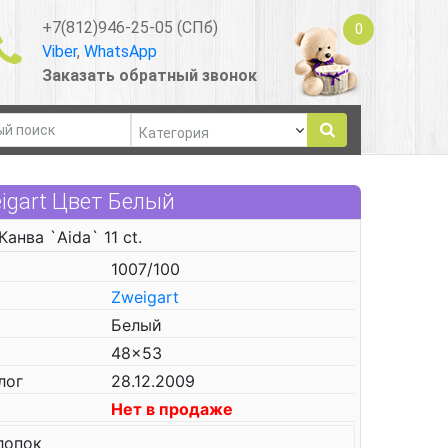
+7(812)946-25-05 (СПб)
0
Viber
,
WhatsApp
Заказать обратный звонок
eigart Цвет Белый
Канва `Aida` 11 ct.
1007/100
Zweigart
Белый
48x53
лог
28.12.2009
Нет в продаже
лопок