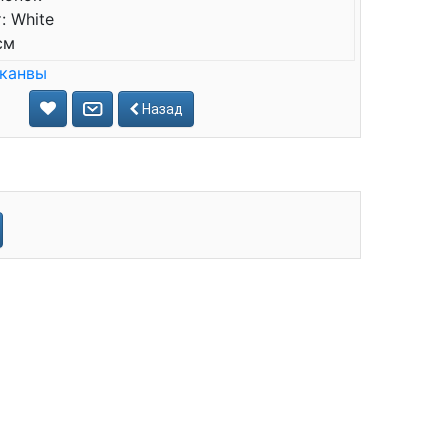
: White
см
 канвы
Назад