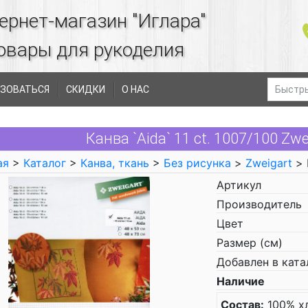
ернет-магазин "Иглара"
овары для рукоделия
ЗОВАТЬСЯ
СКИДКИ
О НАС
Канва `Aida` 11 ct. 1007/100 Zw
ая
>
Каталог
>
Канва, ткань
>
Без рисунка
>
Zweigart
> 
Артикул
Производитель
Цвет
Размер (см)
Добавлен в ката
Наличие
Состав:
100% х