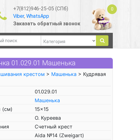
+7(812)946-25-05 (СПб)
0
Viber
,
WhatsApp
Заказать обратный звонок
чка 01.029.01 Машенька
ышивания крестом
>
Машенька
> Кудрявая
01.029.01
Машенька
 (см)
15x15
О. Куреева
ения
Счетный крест
Aida №14 (Zweigart)