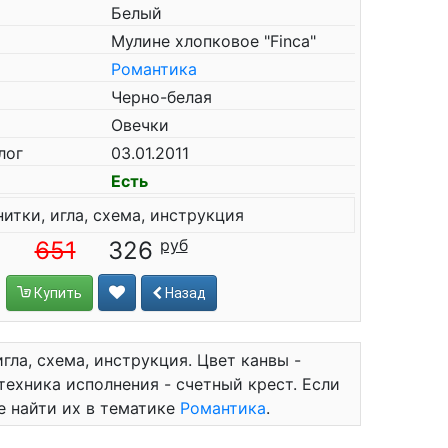
Белый
Мулине хлопковое "Finca"
Романтика
Черно-белая
Овечки
лог
03.01.2011
Есть
нитки, игла, схема, инструкция
651
326
Купить
Назад
гла, схема, инструкция. Цвет канвы -
 техника исполнения - счетный крест. Если
е найти их в тематике
Романтика
.