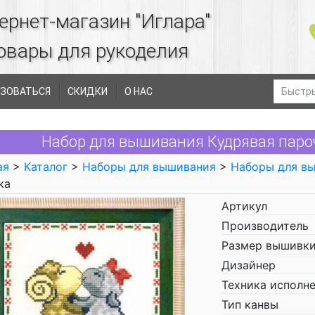
ернет-магазин "Иглара"
овары для рукоделия
ЗОВАТЬСЯ
СКИДКИ
О НАС
Набор для вышивания Кудрявая паро
ая
>
Каталог
>
Наборы для вышивания
>
Наборы для в
ка
Артикул
Производитель
Размер вышивки
Дизайнер
Техника исполн
Тип канвы