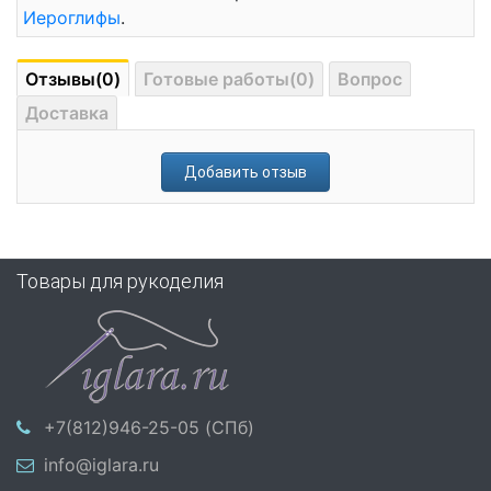
Иероглифы
.
Отзывы(0)
Готовые работы(0)
Вопрос
Доставка
Добавить отзыв
Товары для рукоделия
+7(812)946-25-05 (СПб)
info@iglara.ru