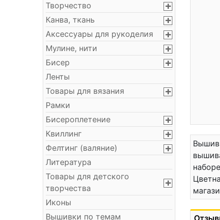
Творчество
Канва, ткань
Аксессуары для рукоделия
Мулине, нити
Бисер
Ленты
Товары для вязания
Рамки
Бисероплетение
Квиллинг
Вышивк
Фелтинг (валяние)
вышива
Литература
наборе
Товары для детского
Цветна
творчества
магази
Иконы
Вышивки по темам
Отзыв