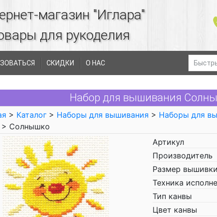
ернет-магазин "Иглара"
овары для рукоделия
ЗОВАТЬСЯ
СКИДКИ
О НАС
Набор для вышивания Солны
ая
>
Каталог
>
Наборы для вышивания
>
Наборы для в
> Солнышко
Артикул
Производитель
Размер вышивки
Техника исполн
Тип канвы
Цвет канвы