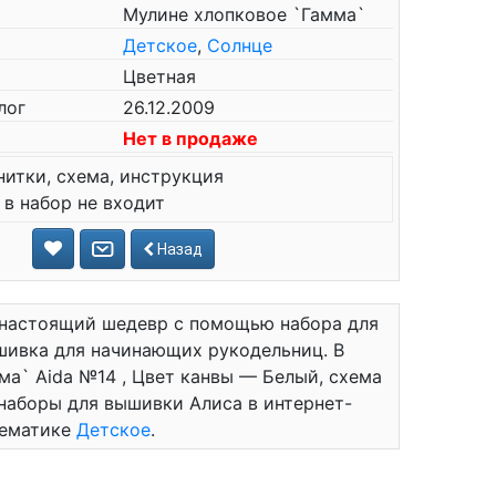
Мулине хлопковое `Гамма`
Детское
,
Солнце
Цветная
лог
26.12.2009
Нет в продаже
нитки, схема, инструкция
 в набор не входит
Назад
 настоящий шедевр с помощью набора для
шивка для начинающих рукодельниц. В
мма` Aida №14 , Цвет канвы — Белый, схема
 наборы для вышивки Алиса в интернет-
тематике
Детское
.