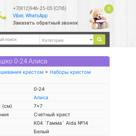
+7(812)946-25-05 (СПб)
0
Viber
,
WhatsApp
Заказать обратный звонок
шко 0-24 Алиса
ышивания крестом
>
Наборы крестом
0-24
Алиса
 (см)
7x7
ения
Счетный крест
К04 `Гамма` Aida №14
Белый