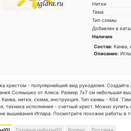
Нитки
Тема
Тип схемы
Добавлен в ката
Наличие
Состав:
Канва, 
Описание:
Игла
а крестом - популярнейший вид рукоделия. Создайте
ния Солнышко от Алиса. Размер 7x7 см небольшая вы
 Канва, нитки, схема, инструкция. Тип канвы - К04 `Га
я, техника исполнения - счетный крест. Можно купить
не вышивания Иглара. Посмотрите похожие работы в 
ы(0)
Готовые работы(0)
Вопрос
Доставка