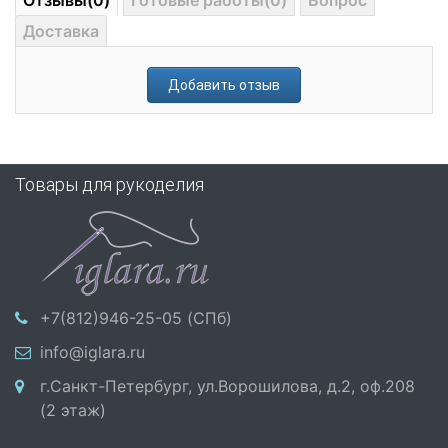
Отзывы(0)
Готовые работы(0)
Вопрос
Доставка
Добавить отзыв
Товары для рукоделия
+7(812)946-25-05 (СПб)
info@iglara.ru
г.Санкт-Петербург, ул.Ворошилова, д.2, оф.208
(2 этаж)