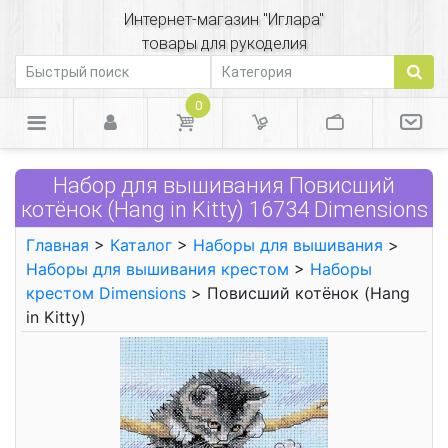
Интернет-магазин "Иглара"
товары для рукоделия
0
Набор для вышивания Повисший
котёнок (Hang in Kitty) 16734 Dimensions
Главная
>
Каталог
>
Наборы для вышивания
>
Наборы для вышивания крестом
>
Наборы
крестом Dimensions
> Повисший котёнок (Hang
in Kitty)