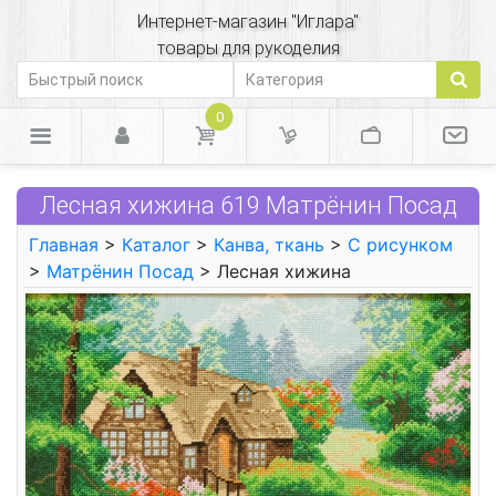
Интернет-магазин "Иглара"
товары для рукоделия
0
Лесная хижина 619 Матрёнин Посад
Главная
>
Каталог
>
Канва, ткань
>
С рисунком
>
Матрёнин Посад
> Лесная хижина