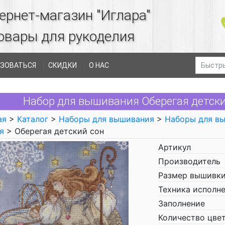
ернет-магазин "Иглара"
овары для рукоделия
ЗОВАТЬСЯ
СКИДКИ
О НАС
Набор для вышивания Оберегая детски
ая
>
Каталог
>
Наборы для вышивания
>
Наборы для в
я
> Оберегая детский сон
Артикул
Производитель
Размер вышивки
Техника исполн
Заполнение
Количество цве