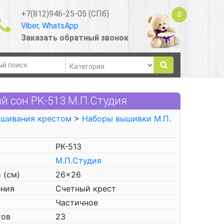
+7(812)946-25-05 (СПб)
0
Viber
,
WhatsApp
Заказать обратный звонок
й сон РК-513 М.П.Студия
ышивания крестом
>
Наборы вышивки М.П.
РК-513
М.П.Студия
 (см)
26x26
ения
Счетный крест
Частичное
тов
23