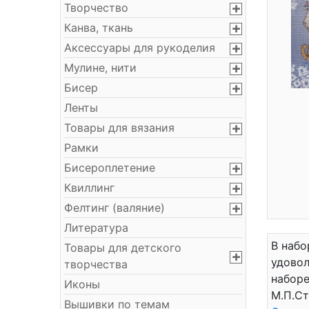
Творчество
Канва, ткань
Аксессуары для рукоделия
Мулине, нити
Бисер
Ленты
Товары для вязания
Рамки
Бисероплетение
Квиллинг
Фелтинг (валяние)
Литература
В набо
Товары для детского
удовол
творчества
наборе
Иконы
М.П.Ст
Вышивки по темам