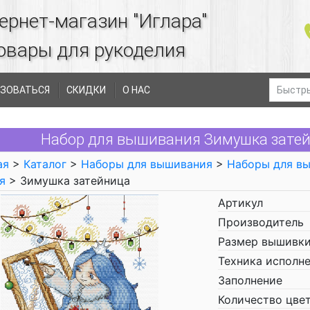
ернет-магазин "Иглара"
овары для рукоделия
ЗОВАТЬСЯ
СКИДКИ
О НАС
Набор для вышивания Зимушка затей
ая
>
Каталог
>
Наборы для вышивания
>
Наборы для в
я
> Зимушка затейница
Артикул
Производитель
Размер вышивки
Техника исполн
Заполнение
Количество цве