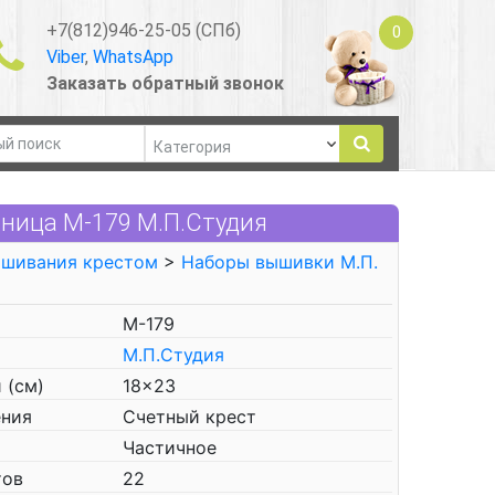
+7(812)946-25-05 (СПб)
0
Viber
,
WhatsApp
Заказать обратный звонок
ница М-179 М.П.Студия
ышивания крестом
>
Наборы вышивки М.П.
М-179
М.П.Студия
 (см)
18x23
ения
Счетный крест
Частичное
тов
22