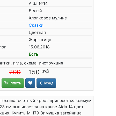
Aida №14
Белый
Хлопковое мулине
Сказки
Цветная
Жар-птица
лог
15.06.2018
Есть
нитки, игла, схема, инструкция
299
150
Купить
Назад
 техника счетный крест принесет максимум
23 см вышивается на канве Aida 14 цвет
рукция. Купить М-179 Зимушка затейница