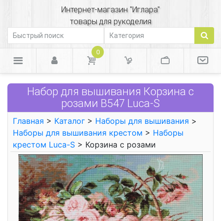
Интернет-магазин "Иглара"
товары для рукоделия
0
Набор для вышивания Корзина с
розами B547 Luca-S
Главная
>
Каталог
>
Наборы для вышивания
>
Наборы для вышивания крестом
>
Наборы
крестом Luca-S
> Корзина с розами