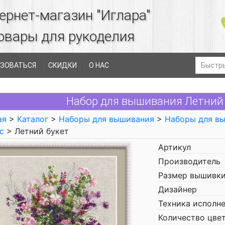
ернет-магазин "Иглара"
овары для рукоделия
ЗОВАТЬСЯ
СКИДКИ
О НАС
Набор для вышивания Летний б
ая
>
Каталог
>
Наборы для вышивания
>
Наборы для в
с
> Летний букет
Артикул
Производитель
Размер вышивки
Дизайнер
Техника исполн
Количество цве