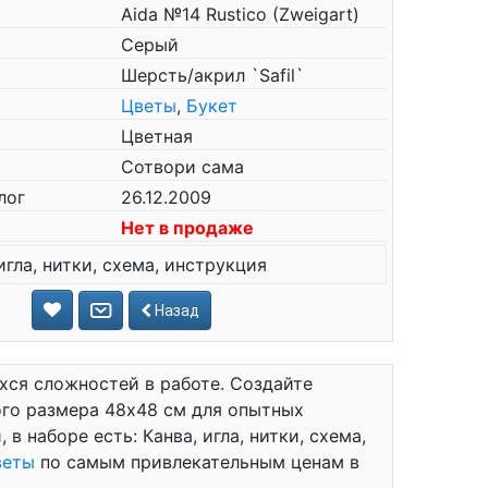
Aida №14 Rustico (Zweigart)
Серый
Шерсть/акрил `Safil`
Цветы
,
Букет
Цветная
Сотвори сама
лог
26.12.2009
Нет в продаже
игла, нитки, схема, инструкция
Назад
хся сложностей в работе. Создайте
го размера 48x48 см для опытных
в наборе есть: Канва, игла, нитки, схема,
веты
по самым привлекательным ценам в