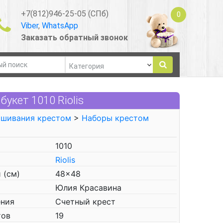
+7(812)946-25-05 (СПб)
0
Viber
,
WhatsApp
Заказать обратный звонок
укет 1010 Riolis
ышивания крестом
>
Наборы крестом
1010
Riolis
 (см)
48x48
Юлия Красавина
ения
Счетный крест
тов
19