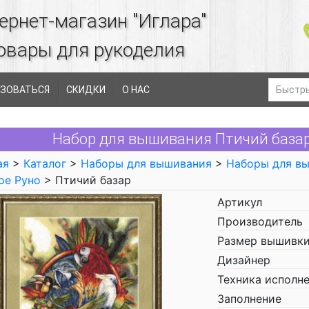
ернет-магазин "Иглара"
овары для рукоделия
ЗОВАТЬСЯ
СКИДКИ
О НАС
Набор для вышивания Птичий базар
ая
>
Каталог
>
Наборы для вышивания
>
Наборы для в
ое Руно
> Птичий базар
Артикул
Производитель
Размер вышивки
Дизайнер
Техника исполн
Заполнение