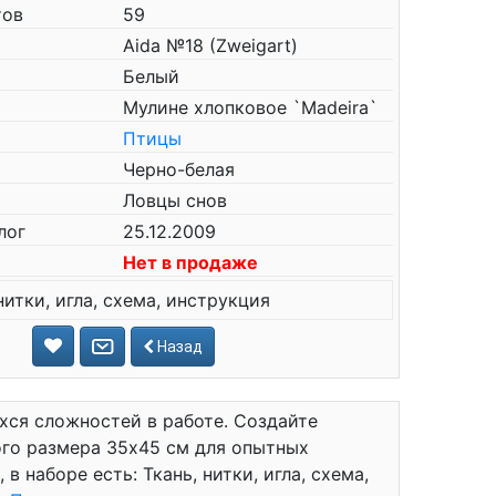
тов
59
Aida №18 (Zweigart)
Белый
Мулине хлопковое `Madeira`
Птицы
Черно-белая
Ловцы снов
лог
25.12.2009
Нет в продаже
нитки, игла, схема, инструкция
Назад
хся сложностей в работе. Создайте
го размера 35x45 см для опытных
в наборе есть: Ткань, нитки, игла, схема,