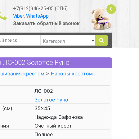
+7(812)946-25-05 (СПб)
0
Viber
,
WhatsApp
Заказать обратный звонок
 ЛС-002 Золотое Руно
ышивания крестом
>
Наборы крестом
ЛС-002
Золотое Руно
 (см)
35x45
Надежда Сафонова
ения
Счетный крест
Полное