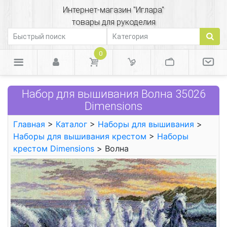
Интернет-магазин "Иглара"
товары для рукоделия
0
Набор для вышивания Волна 35026
Dimensions
Главная
>
Каталог
>
Наборы для вышивания
>
Наборы для вышивания крестом
>
Наборы
крестом Dimensions
> Волна