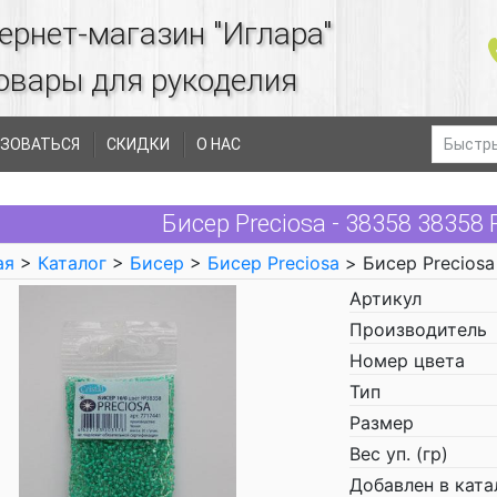
ернет-магазин "Иглара"
овары для рукоделия
ЗОВАТЬСЯ
СКИДКИ
О НАС
Бисер Preciosa - 38358 38358 
ая
>
Каталог
>
Бисер
>
Бисер Preciosa
> Бисер Preciosa
Артикул
Производитель
Номер цвета
Тип
Размер
Вес уп. (гр)
Добавлен в ката