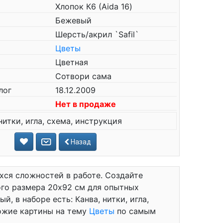
Хлопок К6 (Aida 16)
Бежевый
Шерсть/акрил `Safil`
Цветы
Цветная
Сотвори сама
лог
18.12.2009
Нет в продаже
нитки, игла, схема, инструкция
Назад
хся сложностей в работе. Создайте
го размера 20x92 см для опытных
, в наборе есть: Канва, нитки, игла,
хожие картины на тему
Цветы
по самым