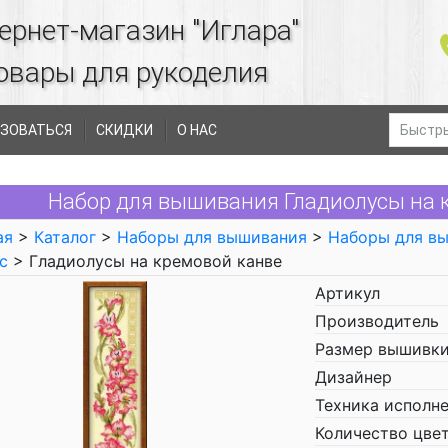
ернет-магазин "Иглара"
овары для рукоделия
ЗОВАТЬСЯ
СКИДКИ
О НАС
Набор для вышивания Гладиолусы на кр
ая
>
Каталог
>
Наборы для вышивания
>
Наборы для в
с
> Гладиолусы на кремовой канве
Артикул
Производитель
Размер вышивки
Дизайнер
Техника исполн
Количество цве