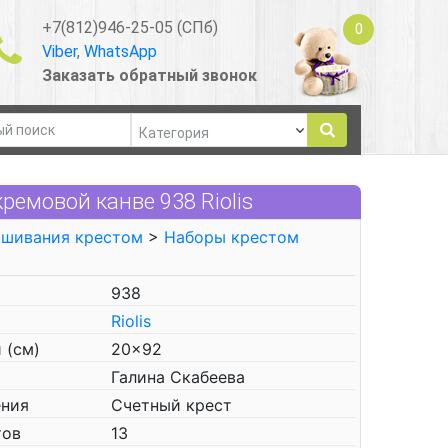
+7(812)946-25-05 (СПб)
0
Viber
,
WhatsApp
Заказать обратный звонок
емовой канве 938 Riolis
ышивания крестом
>
Наборы крестом
938
Riolis
 (см)
20x92
Галина Скабеева
ения
Счетный крест
тов
13