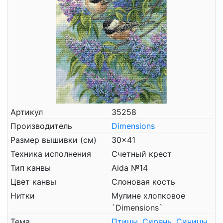
Артикул
35258
Производитель
Dimensions
Размер вышивки (см)
30x41
Техника исполнения
Счетный крест
Тип канвы
Aida №14
Цвет канвы
Слоновая кость
Нитки
Мулине хлопковое
`Dimensions`
Тема
Птицы
,
Сирень
,
Синицы