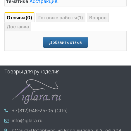
тематике
Абстракция
.
Отзывы(0)
Готовые работы(1)
Вопрос
Доставка
Добавить отзыв
Товары для рукоделия
+7(812)946-25-05 (СПб)
info@iglara.ru
г.Санкт-Петербург, ул.Ворошилова, д.2, оф.208