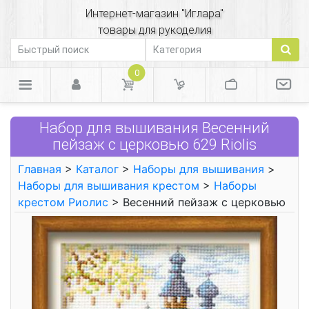
Интернет-магазин "Иглара"
товары для рукоделия
0
Набор для вышивания Весенний
пейзаж с церковью 629 Riolis
Главная
>
Каталог
>
Наборы для вышивания
>
Наборы для вышивания крестом
>
Наборы
крестом Риолис
> Весенний пейзаж с церковью