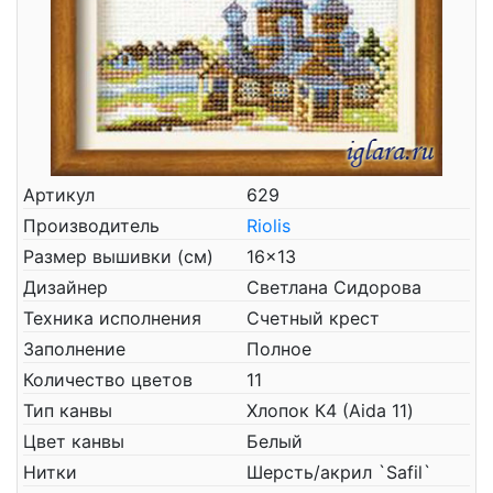
Артикул
629
Производитель
Riolis
Размер вышивки (см)
16x13
Дизайнер
Светлана Сидорова
Техника исполнения
Счетный крест
Заполнение
Полное
Количество цветов
11
Тип канвы
Хлопок К4 (Aida 11)
Цвет канвы
Белый
Нитки
Шерсть/акрил `Safil`