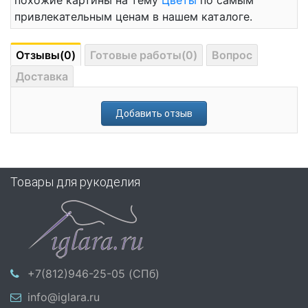
похожие картины на тему
Цветы
по самым
привлекательным ценам в нашем каталоге.
Отзывы(0)
Готовые работы(0)
Вопрос
Доставка
Добавить отзыв
Товары для рукоделия
+7(812)946-25-05 (СПб)
info@iglara.ru