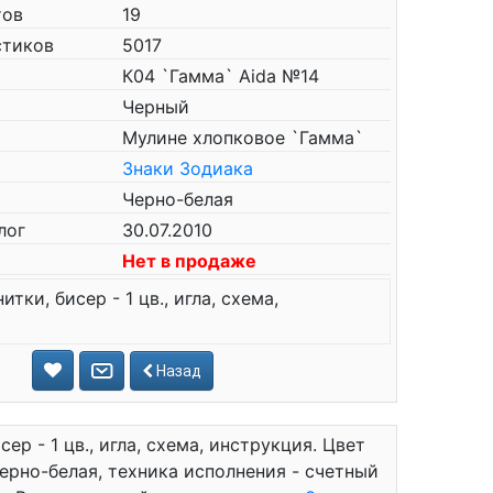
тов
19
стиков
5017
К04 `Гамма` Aida №14
Черный
Мулине хлопковое `Гамма`
Знаки Зодиака
Черно-белая
лог
30.07.2010
Нет в продаже
итки, бисер - 1 цв., игла, схема,
Назад
ер - 1 цв., игла, схема, инструкция. Цвет
Черно-белая, техника исполнения - счетный