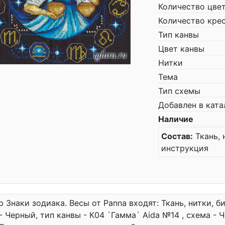
Количество цве
Количество кре
Тип канвы
Цвет канвы
Нитки
Тема
Тип схемы
Добавлен в ката
Наличие
Состав:
Ткань, н
инструкция
р Знаки зодиака. Весы от Panna входят: Ткань, нитки, бис
- Черный, тип канвы - К04 `Гамма` Aida №14 , схема - 