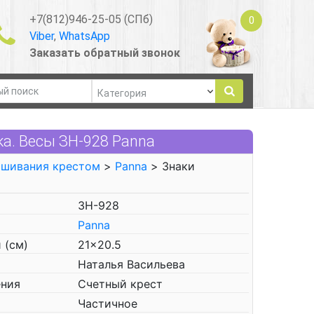
+7(812)946-25-05 (СПб)
0
Viber
,
WhatsApp
Заказать обратный звонок
а. Весы ЗН-928 Panna
ышивания крестом
>
Panna
> Знаки
ЗН-928
Panna
 (см)
21x20.5
Наталья Васильева
ения
Счетный крест
Частичное