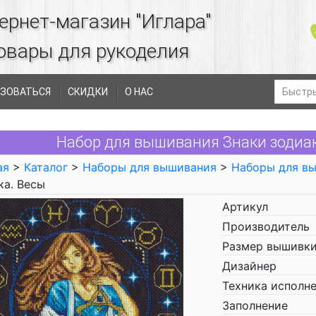
ернет-магазин "Иглара"
овары для рукоделия
ЗОВАТЬСЯ
СКИДКИ
О НАС
Набор для вышивания Знаки зодиак
ая
>
Каталог
>
Наборы для вышивания
>
Наборы для в
ка. Весы
Артикул
Производитель
Размер вышивки
Дизайнер
Техника исполн
Заполнение