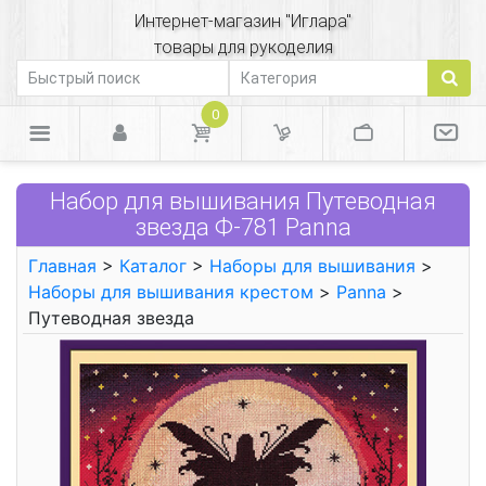
Интернет-магазин "Иглара"
товары для рукоделия
0
Набор для вышивания Путеводная
звезда Ф-781 Panna
Главная
>
Каталог
>
Наборы для вышивания
>
Наборы для вышивания крестом
>
Panna
>
Путеводная звезда