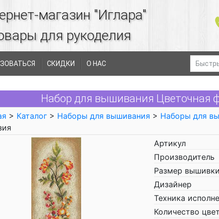
ернет-магазин "Иглара"
овары для рукоделия
ЗОВАТЬСЯ
СКИДКИ
О НАС
Набор для вышивания Цветочная ф
ая
>
Каталог
>
Наборы для вышивания
>
Наборы для в
зия
Артикул
Производитель
Размер вышивки
Дизайнер
Техника исполн
Количество цве