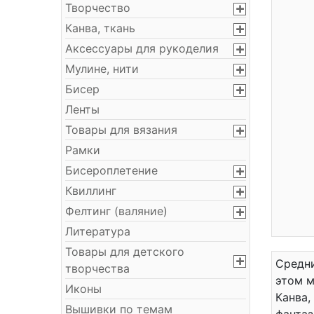
Творчество
Канва, ткань
Аксессуары для рукоделия
Мулине, нити
Бисер
Ленты
Товары для вязания
Рамки
Бисероплетение
Квиллинг
Фелтинг (валяние)
Литература
Товары для детского
Средни
творчества
этом м
Иконы
Канва,
Вышивки по темам