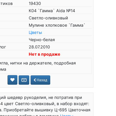
стиков
19430
К04 `Гамма` Aida №14
Светло-оливковый
Мулине хлопковое `Гамма`
Цветы
Черно-белая
лог
28.07.2010
Нет в продаже
игла, нитки на держателе, подробная
ема
Назад
ий шедевр рукоделия, не потратив при
14 цвет Светло-оливковый, в набор входят:
ема. Приобретайте вышивку Ц-695 Цветочная