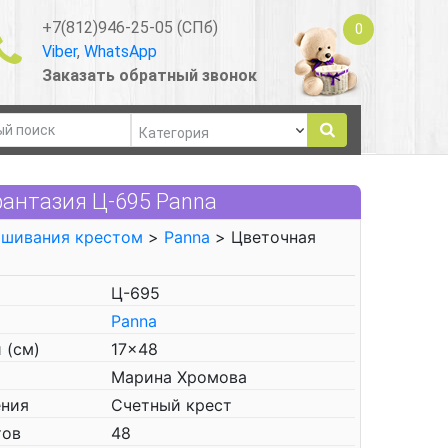
+7(812)946-25-05 (СПб)
0
Viber
,
WhatsApp
Заказать обратный звонок
антазия Ц-695 Panna
ышивания крестом
>
Panna
> Цветочная
Ц-695
Panna
 (см)
17x48
Марина Хромова
ения
Счетный крест
тов
48